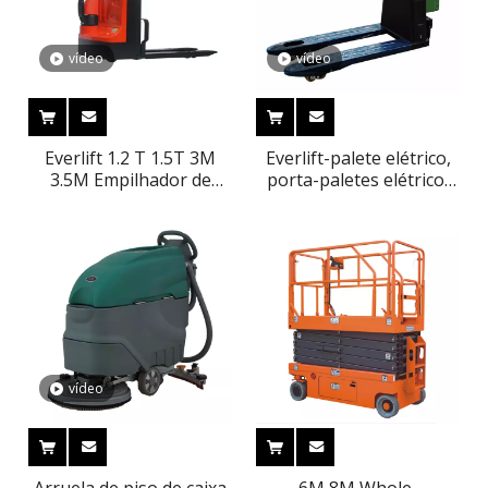
vídeo
vídeo
Everlift 1.2 T 1.5T 3M
Everlift-palete elétrico,
3.5M Empilhador de
porta-paletes elétrico,
paletes elétrico
2000kg, 48v, carregador
completo Empilhador
de bateria para porta-
econômico Empilhador
paletes elétrico ELEP-15
econômico de 3 estágios
(tli)
Shifter lateral Opção de
elevação gratuita Preço
de fábrica CE
vídeo
Arruela de piso de caixa
6M 8M Whole-