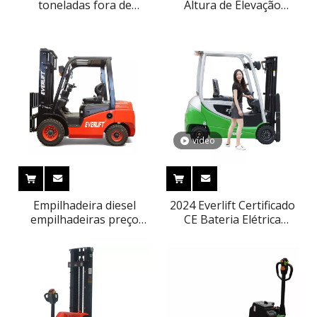
toneladas fora de
Altura de Elevação
estrada porta-paletes
200mm Lítio Porta-
elétrica porta-paletes
paletes Elétrico
Alimentado por Bateria
vídeo
Empilhadeira diesel
2024 Everlift Certificado
empilhadeiras preço
CE Bateria Elétrica
2500kg 3000kg 3500kg
Empilhadeira 2ton
3m-6m Triplex mastro
2000kg 3M-6M Preço da
GLP empilhadeiras a
Empilhadeira Elétrica
gasolina pneus sólidos
deslocador lateral