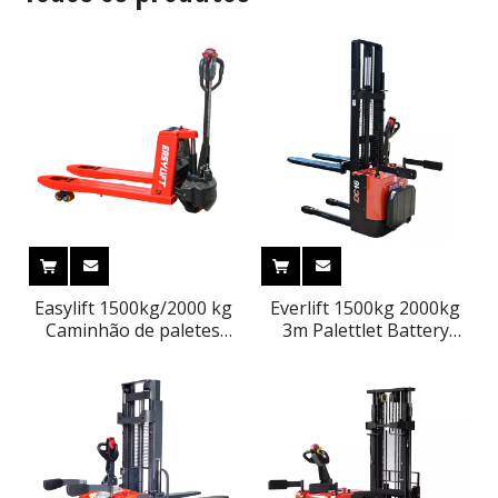
Easylift 1500kg/2000 kg
Everlift 1500kg 2000kg
Caminhão de paletes
3m Palettlet Battery
elétricos com bateria de
Power Stacker Forklift
lítio Jack de bateria CE
com Stand On Platform
CE portátil
Pedal