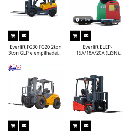
contínua
vídeo
Everlift FG30 FG20 2ton
Everlift ELEP-
3ton GLP e empilhadeira
15A/18A/20A (Li3N)
a gasolina Empilhadeira
1500kg 1800kg 2000kg
a propano com motor
1,5ton 1,8ton 2ton
Nissan
Bateria de lítio Bom
preço Palete elétrico