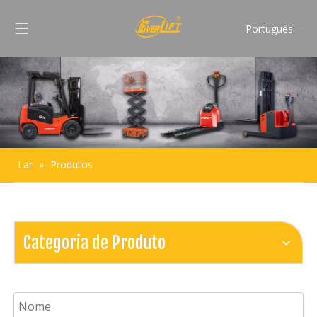
Português
English
Français
Pусский
Español
Lar
»
Produtos
Categoria de Produto