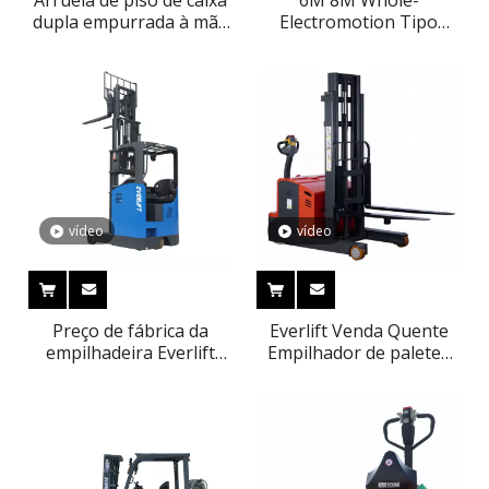
dupla empurrada à mão
Electromotion Tipo
Everlift FC50
Tesoura Plataforma
Elevatória Plataforma
Empilhadeira
vídeo
vídeo
Preço de fábrica da
Everlift Venda Quente
empilhadeira Everlift
Empilhador de paletes
1ton 1,5ton 2ton 2,5ton
Empilhador de paletes
8000mm tipo assentado
portátil Empilhador de
com mastro de 3
paletes Reach Truck
estágios Hidráulico
Empilhadeira Preço
totalmente elétrico
1000kg 1 Ton
caminhão de alcance
Empilhador de elevação