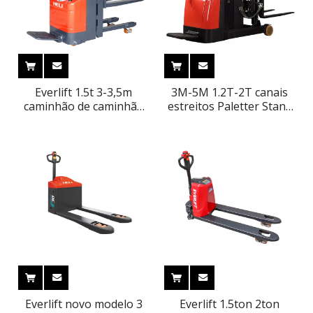
Everlift 1.5t 3-3,5m
3M-5M 1.2T-2T canais
caminhão de caminhão
estreitos Paletter Stand
duplo empilhadora
em contêiner Electric
elétrica empilhade de
Reach Stacker
paletes de levantamento
automático empilhade
Everlift novo modelo 3
Everlift 1.5ton 2ton