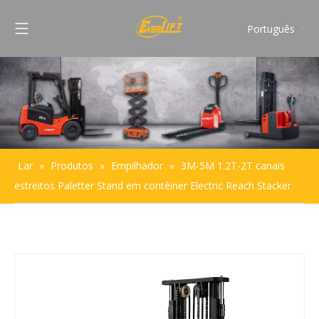
Português
English
Français
Pусский
Español
Lar
»
Produtos
»
Empilhador
»
3M-5M 1.2T-2T canais
estreitos Paletter Stand em contêiner Electric Reach Stacker