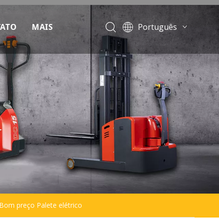
ATO
MAIS
Português
English
d
Français
Pусский
Español
s frequentes
 Bom preço Palete elétrico