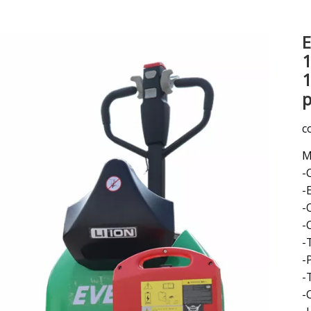
Varredor
E
Escavadora
Acessórios e peças para empilhadeiras
1
p
c
M
-
-
-
-
-
-
-
-