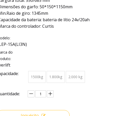
Largura total: 550/685 mm
Dimensões do garfo: 50*150*1150mm
Min.Raio de giro: 1345mm
Capacidade da bateria: bateria de lítio 24v/20ah
Marca do controlador: Curtis
odelo:
LEP-15A(LI3N)
arca do
roduto:
verlift
apacidade:
1500kg
1.800kg
2.000 kg
uantidade:
Inquérito