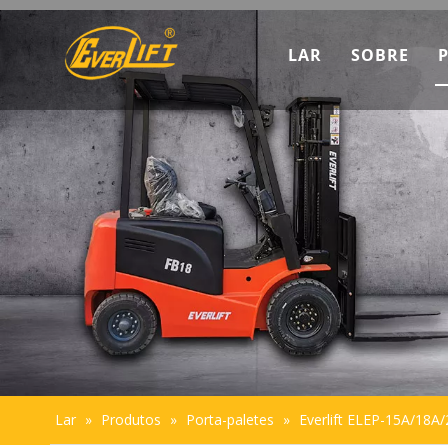
LAR
SOBRE
Descubra
Dados d
Introduç
Sustenta
Lar
»
Produtos
»
Porta-paletes
»
Everlift ELEP-15A/18A/