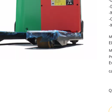
-
-
-
-
-
M
E
M
P
E
c
Q