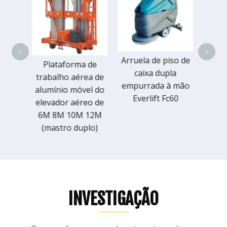
elétr
20
E
elé
Arruela de piso de
a de
Everlift
altu
<
>
caixa dupla
rea de
Empilhadeira
com 
empurrada à mão
vel do
Elétrica Brand New
Everlift Fc60
reo de
3500kg 4500mm-
M 12M
6000mm Triplex
uplo)
Mastro Peneira
Lateral
Empilhadeira
Elétrica