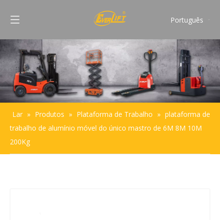
Português
English
Français
Pусский
Español
Lar
»
Produtos
»
Plataforma de Trabalho
»
plataforma de
trabalho de alumínio móvel do único mastro de 6M 8M 10M
200Kg