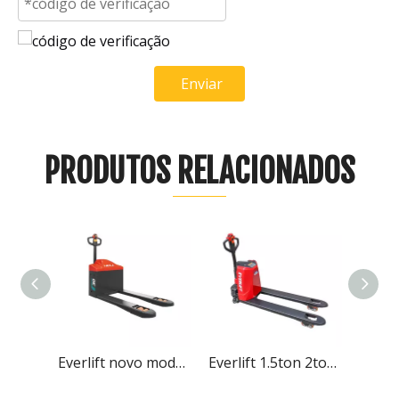
Enviar
PRODUTOS RELACIONADOS
Everlift novo modelo 3 toneladas fora de estrada porta-paletes elétrica porta-paletes
Everlift 1.5ton 2ton Altura de Elevação 200mm Lítio Porta-paletes Elétrico Alimentado por Bateria
Everlift 2Ton 2000kg Porta-paletes elétrica AC motor AC Curtis Controller ELEP-20B