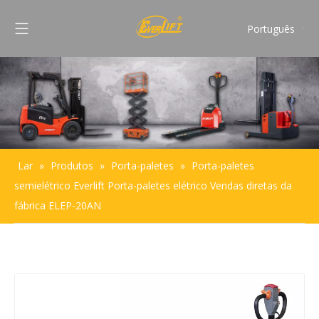
Português
English
Français
Pусский
Español
Lar
»
Produtos
»
Porta-paletes
»
Porta-paletes
semielétrico Everlift Porta-paletes elétrico Vendas diretas da
fábrica ELEP-20AN