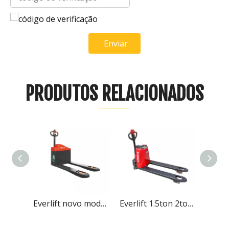
Enviar
PRODUTOS RELACIONADOS
Everlift novo modelo 3 toneladas fora de estrada porta-paletes elétrica porta-paletes
Everlift 1.5ton 2ton Altura de Elevação 200mm Lítio Porta-paletes Elétrico Alimentado por Bateria
Everlift 2Ton 2000kg Porta-paletes elétrica AC motor AC Curtis Controller ELEP-20B