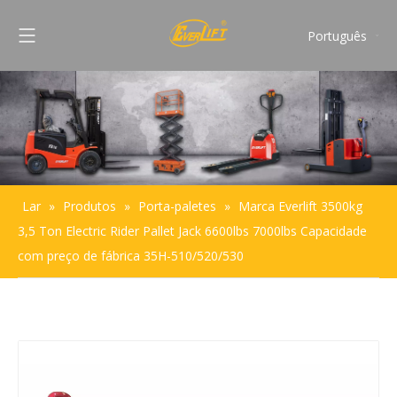
Português
English
Français
Pусский
Español
Lar
»
Produtos
»
Porta-paletes
»
Marca Everlift 3500kg
3,5 Ton Electric Rider Pallet Jack 6600lbs 7000lbs Capacidade
com preço de fábrica 35H-510/520/530