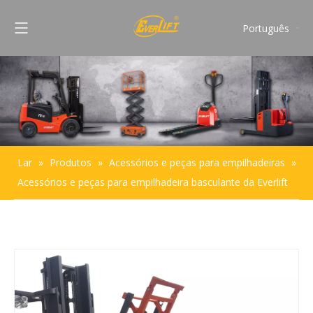
Português
English
Français
Pусский
Español
Lar
»
Produtos
»
Acessórios e peças para empilhadeiras
»
Acessórios e peças para empilhadeira basculante da Everlift