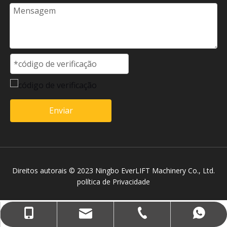
Enviar
Direitos autorais © 2023 Ningbo EverLIFT Machinery Co., Ltd.
política de Privacidade
service@everlift-mhe.com
+86-574-28877236
+86-13957414483
+8613957414483