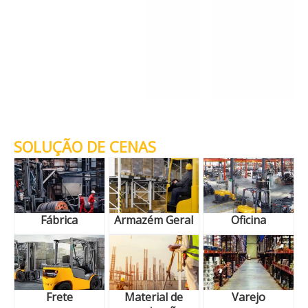
SOLUÇÃO DE CENAS
Fábrica
Armazém Geral
Oficina
Frete
Material de
Varejo