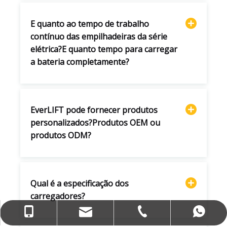
E quanto ao tempo de trabalho
contínuo das empilhadeiras da série
elétrica?E quanto tempo para carregar
a bateria completamente?
EverLIFT pode fornecer produtos
personalizados?Produtos OEM ou
produtos ODM?
Qual é a especificação dos
carregadores?
service@everlift-mhe.com
+86-574-28877236
+86-13957414483
+8613957414483