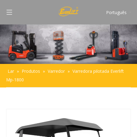
Português
English
Français
Pусский
Español
Lar
»
Produtos
»
Varredor
»
Varredora pilotada Everlift
Mp-1800