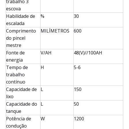
trabalho 3
escova
Habilidade de
%
30
escalada
Comprimento
MILÍMETROS
600
do pincel
mestre
Fonte de
V/AH
48(V)//100AH
energia
Tempo de
H
5-6
trabalho
contínuo
Capacidade de
L
150
lixo
Capacidade do
L
50
tanque
Potência de
W
1200
condução